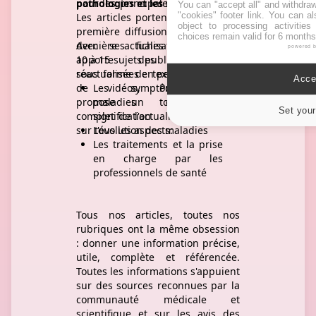
pour les principales informations.
pathologies et les médicaments
You can "accept all" and withdraw
"cookies" footer link
. You can al
Les articles portent la date de la
object to processing activitie
première diffusion ou celle de la
choices remain valid for 6 months
dernière actualisation. à travers
Avec ses fiches pratiques, il
powered 
10 à 15 sujets publiés chaque jour
apporte des informations
sous forme de textes illustrés ou
réactualisées en permanence sur:
Accep
de vidéos, PourquoiDocteur
Les symptômes des
propose un tour d'horizon
maladies et leur
Set your
complet de l'actualité de la santé
signification
sur tous les aspects:
L'évolution des maladies
Les traitements et la prise
en charge par les
professionnels de santé
Tous nos articles, toutes nos
rubriques ont la même obsession
: donner une information précise,
utile, complète et référencée.
Toutes les informations s'appuient
sur des sources reconnues par la
communauté médicale et
scientifique et sur les avis des