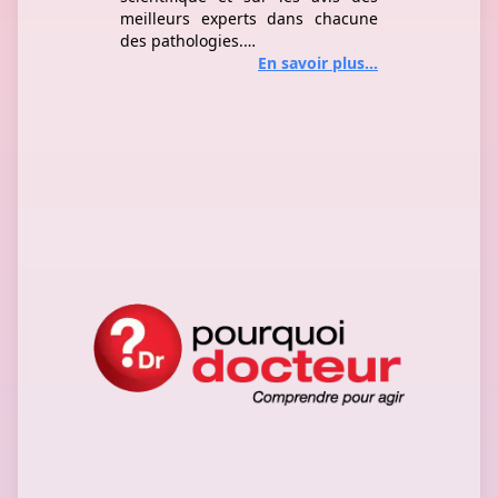
meilleurs experts dans chacune
des pathologies.
En savoir plus...
La liste, la composition et la
posologie des médicaments sont
fournies intégralement et sans
aucune modification par
l'Agence
nationale de sécurité du
médicament et des produits de
santé;
(Ansm). Ce répertoire est
actualisé tous les dix jours.
Nouveauté : la chaine YouTube
PourquoiDocteur
qui propose des
programmes santé télévisés clairs
et pratiques.